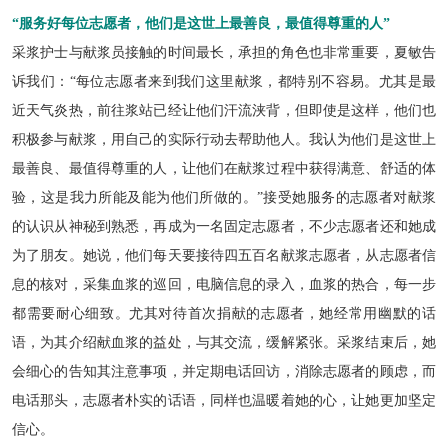
“服务好每位志愿者，他们是这世上最善良，最值得尊重的人”
采浆护士与献浆员接触的时间最长，承担的角色也非常重要，夏敏告
诉我们：“每位志愿者来到我们这里献浆，都特别不容易。尤其是最
近天气炎热，前往浆站已经让他们汗流浃背，但即使是这样，他们也
积极参与献浆，用自己的实际行动去帮助他人。我认为他们是这世上
最善良、最值得尊重的人，让他们在献浆过程中获得满意、舒适的体
验，这是我力所能及能为他们所做的。”接受她服务的志愿者对献浆
的认识从神秘到熟悉，再成为一名固定志愿者，不少志愿者还和她成
为了朋友。她说，他们每天要接待四五百名献浆志愿者，从志愿者信
息的核对，采集血浆的巡回，电脑信息的录入，血浆的热合，每一步
都需要耐心细致。尤其对待首次捐献的志愿者，她经常用幽默的话
语，为其介绍献血浆的益处，与其交流，缓解紧张。采浆结束后，她
会细心的告知其注意事项，并定期电话回访，消除志愿者的顾虑，而
电话那头，志愿者朴实的话语，同样也温暖着她的心，让她更加坚定
信心。