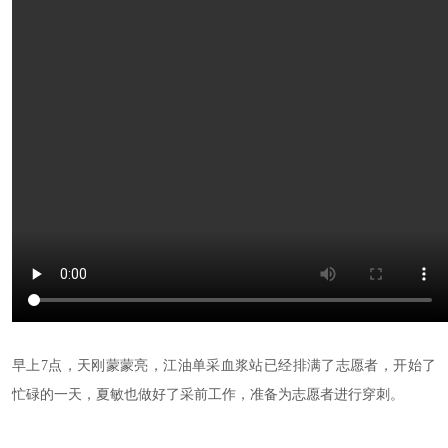
早上7点，天刚蒙蒙亮，江油单采血浆站已经排满了志愿者，开始了
忙碌的一天，夏敏也做好了采前工作，准备为志愿者进行穿刺。