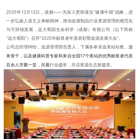
2025年12月12日，成都
——为深入贯彻落实“健康中国”战略，进
一步弘扬人道主义奉献精神，推动血液制品行业浆源管理的规范化
与可持续发展，远大蜀阳生命科学（成都）有限公司（以下简称
“远大蜀阳”）召开“2025年献浆者年度表彰暨血源发展大会”。
公司总经理钟怡，血源管理部负责人，下属各单采血浆站站
长、业
务骨干，
以及健康科普专家
和来自全国
17个浆站的优秀献浆者代表
百余人齐聚一堂，共襄
行业盛举，共话浆源生态新篇章。