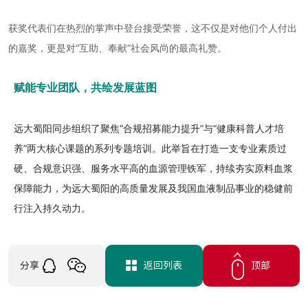
▲
表彰数年如一日坚持献浆、以热血续航生命的资深献
爱心奉献奖：
浆员；
▲
招募精英奖
：
肯定了在浆源招募一线恪守合规原则、勇于开拓创新
的业务骨干。
获奖代表们在热烈的掌声中登台接受荣誉，这不仅是对他们个人付出
的嘉奖，更是对
“互助、奉献”社会风尚的最高礼赞。
赋能专业团队，共绘发展蓝图