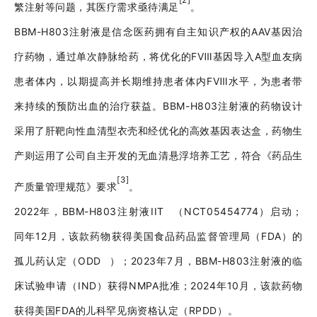
[2]
繁注射等问题，其医疗需求亟待满足
。
BBM-H803注射液是信念医药拥有自主知识产权的AAV基因治
疗药物，通过单次静脉给药，将优化的FⅧ基因导入A型血友病
患者体内，以期提高并长期维持患者体内FⅧ水平，为患者带
来持续的预防出血的治疗获益。BBM-H803注射液的药物设计
采用了肝靶向性血清型衣壳和经优化的高效基因表达盒，药物生
产则运用了公司自主开发的无血清悬浮培养工艺，符合《药品生
[3]
产质量管理规范》要求
。
2022年，BBM-H803注射液
IIT
（NCT05454774）启动；
同年12月，该款药物获得美国食品药品监督管理局（FDA）的
孤儿药认定（
ODD
）；2023年7月，BBM-H803注射液的临
床试验申请（IND）获得NMPA批准；2024年10月，该款药物
获得美国FDA的儿科罕见病资格认定（RPDD）。